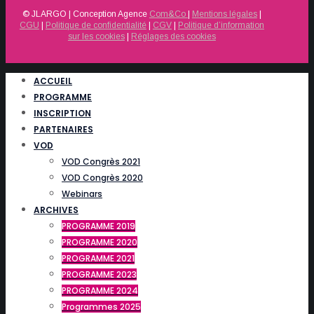
© JLARGO | Conception Agence
Com&Co
|
Mentions légales
|
CGU
|
Politique de confidentialité
|
CGV
|
Politique d’information
sur les cookies
|
Réglages des cookies
ACCUEIL
PROGRAMME
INSCRIPTION
PARTENAIRES
VOD
VOD Congrès 2021
VOD Congrès 2020
Webinars
ARCHIVES
PROGRAMME 2019
PROGRAMME 2020
PROGRAMME 2021
PROGRAMME 2023
PROGRAMME 2024
Programmes 2025