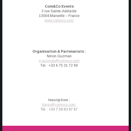
Com&Co Events
3 rue Sainte-Adélaïde
13004 Marseille – France
www.comnco.com
Organisation & Partenariats :
Ninon Guzman
n.guzman@comnco.com
Tél. : +33 6 75 31 72 99
Inscription :
jlargo@comnco.com
Tel. : +33 7 50 63 97 67