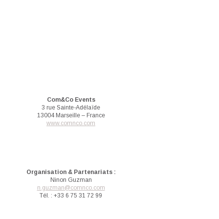
Com&Co Events
3 rue Sainte-Adélaïde
13004 Marseille – France
www.comnco.com
Organisation & Partenariats :
Ninon Guzman
n.guzman@comnco.com
Tél. : +33 6 75 31 72 99