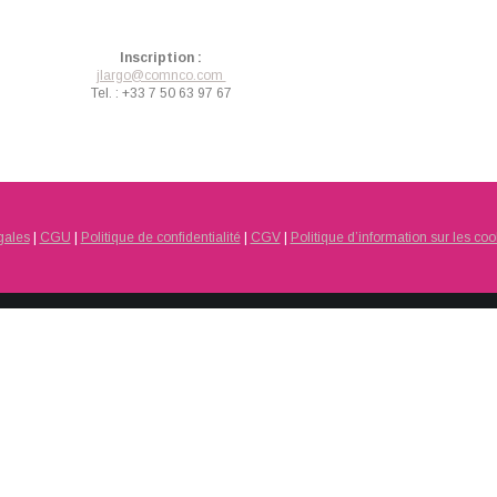
Inscription :
jlargo@comnco.com
Tel. : +33 7 50 63 97 67
gales
|
CGU
|
Politique de confidentialité
|
CGV
|
Politique d’information sur les coo